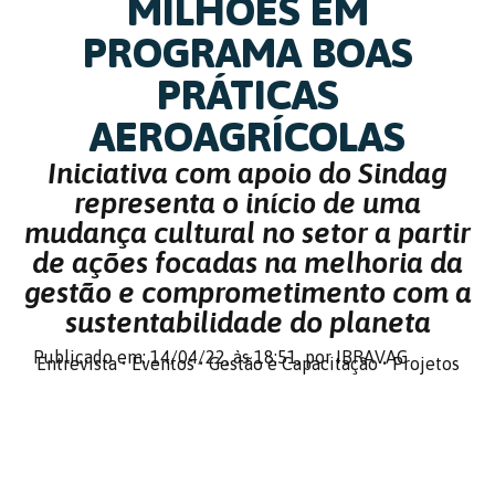
MILHÕES EM
PROGRAMA BOAS
PRÁTICAS
AEROAGRÍCOLAS
Iniciativa com apoio do Sindag
representa o início de uma
mudança cultural no setor a partir
de ações focadas na melhoria da
gestão e comprometimento com a
sustentabilidade do planeta
Publicado em: 14/04/22,
às 18:51,
por IBRAVAG
Entrevista
•
Eventos
•
Gestão e Capacitação
•
Projetos