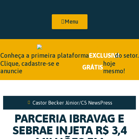
Menu
Conheça a primeira plataforma
EXCLUSIVA
do setor.
Clique, cadastre-se e
hoje
GRÁTIS
anuncie
mesmo!
Castor Becker Júnior/C5 NewsPress
PARCERIA IBRAVAG E
SEBRAE INJETA R$ 3,4