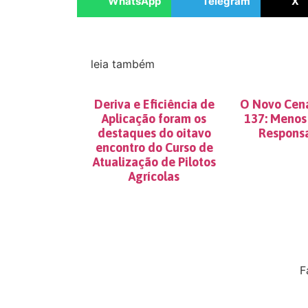
WhatsApp
Telegram
X
leia também
Deriva e Eficiência de
O Novo Cená
Aplicação foram os
137: Menos 
destaques do oitavo
Responsa
encontro do Curso de
Atualização de Pilotos
Agrícolas
F