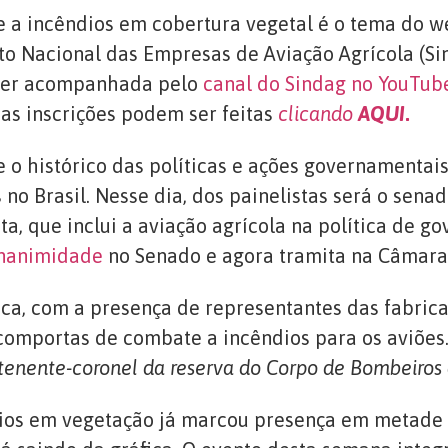
e a incêndios em cobertura vegetal é o tema do w
to Nacional das Empresas de Aviação Agrícola (Sind
á ser acompanhada pelo
canal do Sindag no YouTub
 as inscrições podem ser feitas
clicando
AQUI
.
e o histórico das políticas e ações governamentai
 no Brasil. Nesse dia, dos painelistas será o sena
sta, que inclui a aviação agrícola na política de 
unanimidade
no Senado e agora tramita na Câmara 
ica, com a presença de representantes das fabrica
comportas de combate a incêndios para os aviões.
tenente-coronel da reserva do Corpo de Bombeiros 
ios em vegetação já marcou presença em metade 