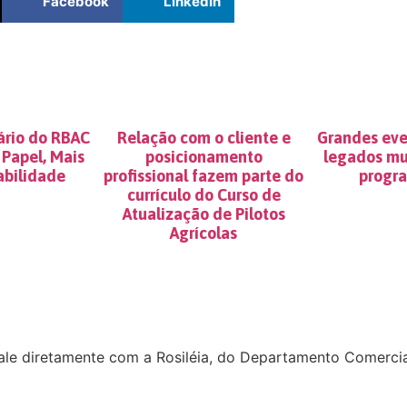
Facebook
LinkedIn
rio do RBAC
Relação com o cliente e
Grandes eve
Papel, Mais
posicionamento
legados mu
bilidade
profissional fazem parte do
progr
currículo do Curso de
Atualização de Pilotos
Agrícolas
ale diretamente com a Rosiléia, do Departamento Comercia