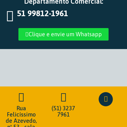
Departamento Comercial:
51 99812-1961
Clique e envie um Whatsapp
Rua
(51) 3237
Felicíssimo
7961
de Azevedo,
nº 53 - sala