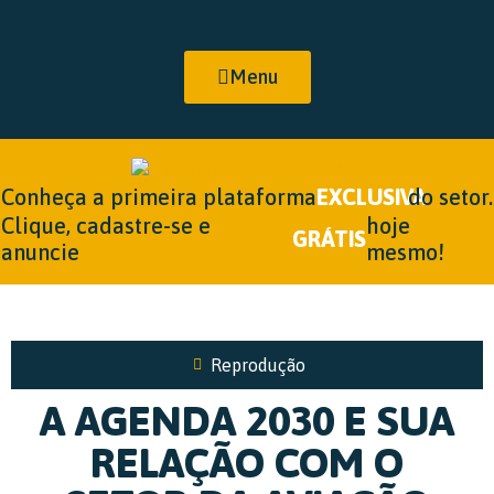
Menu
Conheça a primeira plataforma
EXCLUSIVA
do setor.
Clique, cadastre-se e
hoje
GRÁTIS
anuncie
mesmo!
Reprodução
A AGENDA 2030 E SUA
RELAÇÃO COM O