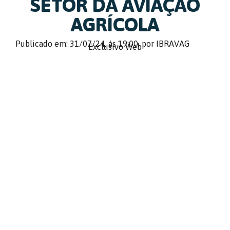
SETOR DA AVIAÇÃO
AGRÍCOLA
Publicado em: 31/07/24,
às 19:00,
por IBRAVAG
Exclusivo Web