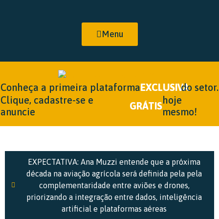
Menu
Conheça a primeira plataforma
EXCLUSIVA
do setor.
Clique, cadastre-se e
hoje
GRÁTIS
anuncie
mesmo!
EXPECTATIVA: Ana Muzzi entende que a próxima
década na aviação agrícola será definida pela pela
complementaridade entre aviões e drones,
priorizando a integração entre dados, inteligência
artificial e plataformas aéreas