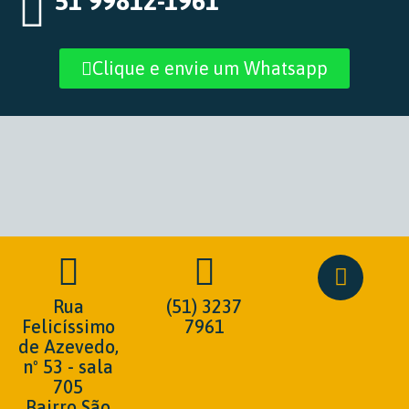
51 99812-1961
Clique e envie um Whatsapp
Rua
(51) 3237
Felicíssimo
7961
de Azevedo,
nº 53 - sala
705
Bairro São