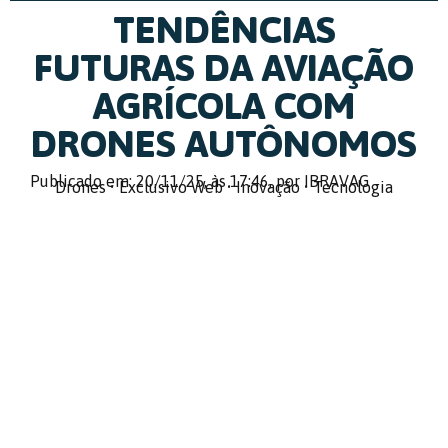
TENDÊNCIAS
FUTURAS DA AVIAÇÃO
AGRÍCOLA COM
DRONES AUTÔNOMOS
Publicado em: 20/11/25,
às 17:46,
por IBRAVAG
Drones
•
Exclusivo Web
•
Inovação
•
Tecnologia