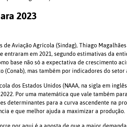
para 2023
 de Aviação Agrícola (Sindag), Thiago Magalhães 
e entraram em 2021, segundo estimativas da entid
o base não só a expectativa de crescimento aci
 (Conab), mas também por indicadores do setor a
ola dos Estados Unidos (NAAA, na sigla em inglês)
022. Por uma matemática que vale também para te
res determinantes para a curva ascendente na pro
ência e que melhor ajuda a maximizar a produção.
orre por aqui é a aposta de que a maior demanda 