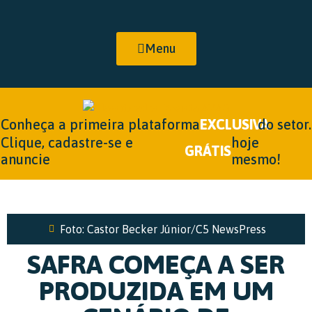
Menu
Conheça a primeira plataforma
EXCLUSIVA
do setor.
Clique, cadastre-se e
hoje
GRÁTIS
anuncie
mesmo!
Foto: Castor Becker Júnior/C5 NewsPress
SAFRA COMEÇA A SER
PRODUZIDA EM UM