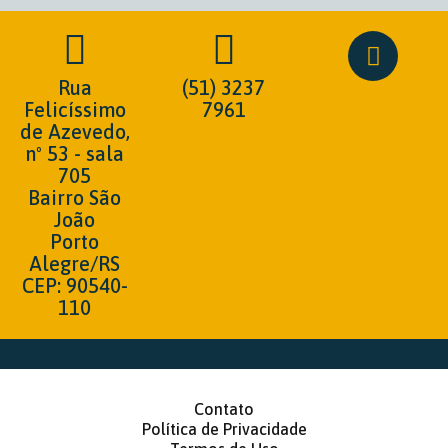
Rua
(51) 3237
Felicíssimo
7961
de Azevedo,
nº 53 - sala
705
Bairro São
João
Porto
Alegre/RS
CEP: 90540-
110
Contato
Política de Privacidade