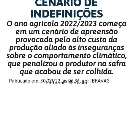
CENÁRIO DE
INDEFINIÇÕES
O ano agrícola 2022/2023 começa
em um cenário de apreensão
provocada pelo alto custo da
produção aliado às inseguranças
sobre o comportamento climático,
que penalizou o produtor na safra
que acabou de ser colhida.
Publicado em: 30/09/22,
às 06:36,
por IBRAVAG
Editorial
•
Mercado