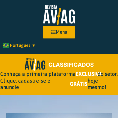
Menu
Português
▼
Conheça a primeira plataforma
EXCLUSIVA
do setor.
Clique, cadastre-se e
hoje
GRÁTIS
anuncie
mesmo!