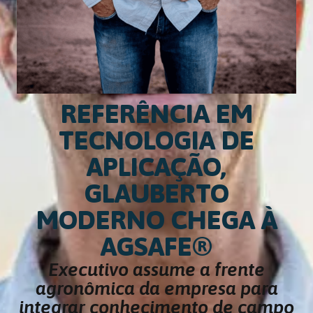
REFERÊNCIA EM
TECNOLOGIA DE
APLICAÇÃO,
GLAUBERTO
MODERNO CHEGA À
AGSAFE®️
Executivo assume a frente
agronômica da empresa para
integrar conhecimento de campo