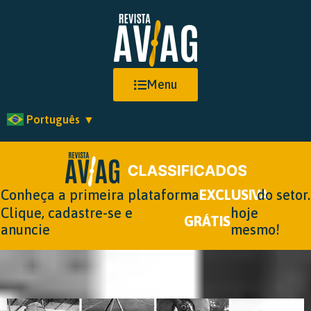
Menu
Português
▼
Conheça a primeira plataforma
EXCLUSIVA
do setor.
Clique, cadastre-se e
hoje
GRÁTIS
anuncie
mesmo!