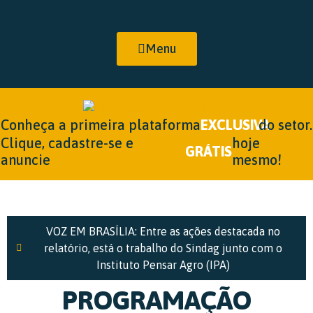
Menu
Conheça a primeira plataforma
EXCLUSIVA
do setor.
Clique, cadastre-se e
hoje
GRÁTIS
anuncie
mesmo!
VOZ EM BRASÍLIA: Entre as ações destacada no
relatório, está o trabalho do Sindag junto com o
Instituto Pensar Agro (IPA)
PROGRAMAÇÃO