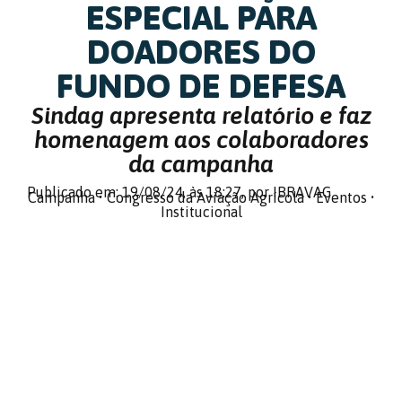
ESPECIAL PARA
DOADORES DO
FUNDO DE DEFESA
Sindag apresenta relatório e faz
homenagem aos colaboradores
da campanha
Publicado em: 19/08/24,
às 18:27,
por IBRAVAG
Campanha
•
Congresso da Aviação Agrícola
•
Eventos
•
Institucional