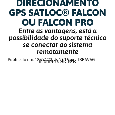
DIRECIONAMENTO
GPS SATLOC® FALCON
OU FALCON PRO
Entre as vantagens, está a
possibilidade do suporte técnico
se conectar ao sistema
remotamente
Publicado em: 18/07/23,
às 13:15,
por IBRAVAG
Informe Publicitário