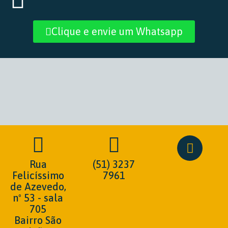
Clique e envie um Whatsapp
Rua
(51) 3237
Felicíssimo
7961
de Azevedo,
nº 53 - sala
705
Bairro São