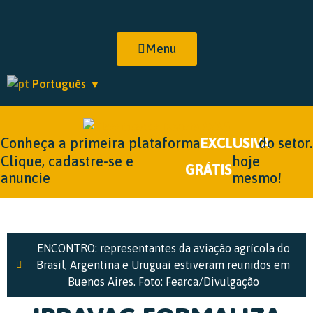
Menu
Português
▼
Conheça a primeira plataforma
EXCLUSIVA
do setor.
Clique, cadastre-se e
hoje
GRÁTIS
anuncie
mesmo!
ENCONTRO: representantes da aviação agrícola do
Brasil, Argentina e Uruguai estiveram reunidos em
Buenos Aires. Foto: Fearca/Divulgação