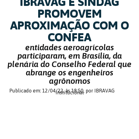
IBRAVAG E SINDAG
PROMOVEM
APROXIMAÇÃO COM O
CONFEA
entidades aeroagrícolas
participaram, em Brasília, da
plenária do Conselho Federal que
abrange os engenheiros
agrônomos
Publicado em: 12/04/22,
às 18:50,
por IBRAVAG
Institucional