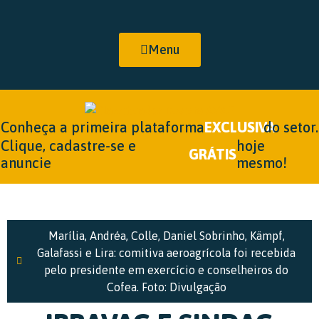
Menu
Conheça a primeira plataforma
EXCLUSIVA
do setor.
Clique, cadastre-se e
hoje
GRÁTIS
anuncie
mesmo!
Marília, Andréa, Colle, Daniel Sobrinho, Kämpf,
Galafassi e Lira: comitiva aeroagrícola foi recebida
pelo presidente em exercício e conselheiros do
Cofea. Foto: Divulgação