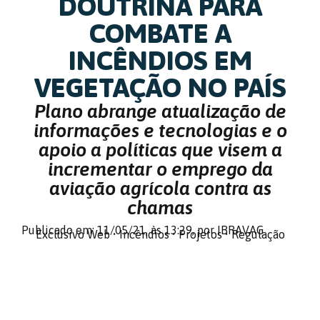
DOUTRINA PARA
COMBATE A
INCÊNDIOS EM
VEGETAÇÃO NO PAÍS
Plano abrange atualização de
informações e tecnologias e o
apoio a políticas que visem a
incrementar o emprego da
aviação agrícola contra as
chamas
Publicado em: 11/05/21,
às 13:29,
por IBRAVAG
Exclusivo Web
•
Incêndios
•
Projetos
•
Regulação