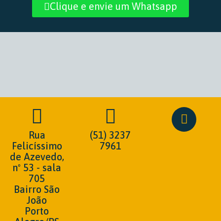
Clique e envie um Whatsapp
Rua
(51) 3237
Felicíssimo
7961
de Azevedo,
nº 53 - sala
705
Bairro São
João
Porto