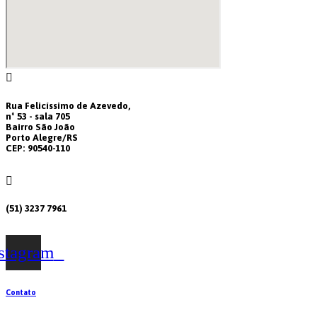
Rua Felicíssimo de Azevedo,
nº 53 - sala 705
Bairro São João
Porto Alegre/RS
CEP: 90540-110
(51) 3237 7961
stagram
Contato