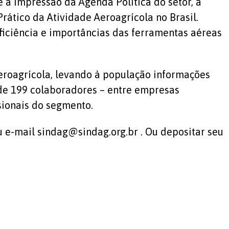
 a impressão da Agenda Política do setor, a
ático da Atividade Aeroagrícola no Brasil.
ficiência e importâncias das ferramentas aéreas
eroagrícola, levando à população informações
s de 199 colaboradores – entre empresas
ssionais do segmento.
u e-mail sindag@sindag.org.br . Ou depositar seu