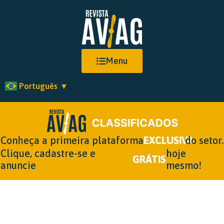
Menu
Português
▼
Conheça a primeira plataforma
EXCLUSIVA
do setor.
Clique, cadastre-se e
hoje
GRÁTIS
anuncie
mesmo!