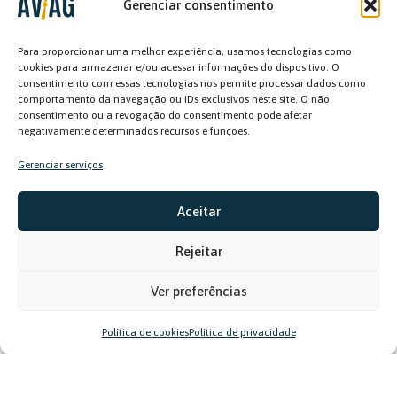
Gerenciar consentimento
Para proporcionar uma melhor experiência, usamos tecnologias como
cookies para armazenar e/ou acessar informações do dispositivo. O
consentimento com essas tecnologias nos permite processar dados como
comportamento da navegação ou IDs exclusivos neste site. O não
consentimento ou a revogação do consentimento pode afetar
negativamente determinados recursos e funções.
Gerenciar serviços
Relação com o cliente e posicionamento
profissional fazem parte do currículo do Curso
Aceitar
de Atualização de Pilotos Agrícolas
Rejeitar
Ver preferências
Política de cookies
Política de privacidade