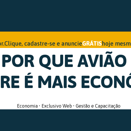
r.
Clique, cadastre-se e anuncie
GRÁTIS
hoje mesm
 POR QUE AVIÃO
RE É MAIS ECO
Economia
•
Exclusivo Web
•
Gestão e Capacitação