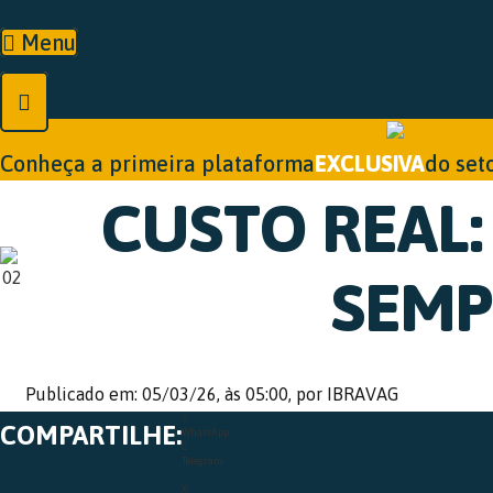
Ir
para
Menu
o
conteúdo
Conheça a primeira plataforma
EXCLUSIVA
do seto
CUSTO REAL:
SEMP
Publicado em: 05/03/26,
às 05:00,
por IBRAVAG
COMPARTILHE:
WhatsApp
Telegram
X