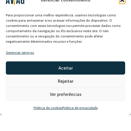
primeiro protocolo de avaliação da
eficiência de combate a incêndio com
Para proporcionar uma melhor experiência, usamos tecnologias como
aeronaves agrícolas no Brasil. A
cookies para armazenar e/ou acessar informações do dispositivo. O
consentimento com essas tecnologias nos permite processar dados como
movimentação foi em São José do Rio Preto,
comportamento da navegação ou IDs exclusivos neste site. O não
consentimento ou a revogação do consentimento pode afetar
no interior paulista, e contou com aeronaves
negativamente determinados recursos e funções.
de diversos modelos, cedidas por quatro
Gerenciar serviços
empresas aeroagrícolas. As avaliações
ficaram a cargo da Sabri – Sabedoria
Aceitar
Agrícola (especializada em avaliação,
Rejeitar
calibração e regulagem de equipamentos
embarcados) e RTC – Gestão de Riscos e
Ver preferências
Treinamentos (focada em diagnóstico,
treinamento e implantação de estratégias,
Política de cookies
Política de privacidade
ferramentas e sistemas de prevenção e
combate a incêndios).