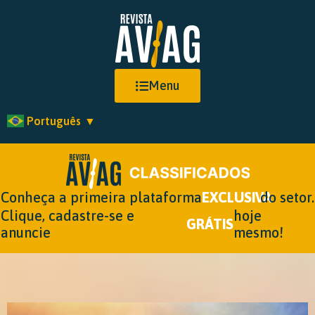
Menu
Português
▼
Conheça a primeira plataforma
EXCLUSIVA
do setor.
Clique, cadastre-se e
hoje
GRÁTIS
anuncie
mesmo!