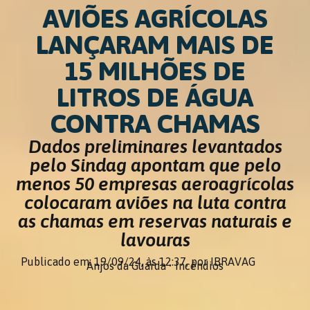
AVIÕES AGRÍCOLAS
LANÇARAM MAIS DE
15 MILHÕES DE
LITROS DE ÁGUA
CONTRA CHAMAS
Dados preliminares levantados
pelo Sindag apontam que pelo
menos 50 empresas aeroagrícolas
colocaram aviões na luta contra
as chamas em reservas naturais e
lavouras
Publicado em: 19/09/24,
às 12:37,
por IBRAVAG
Anjos da Guarda
•
Incêndios