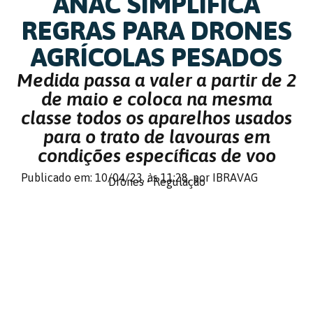
ANAC SIMPLIFICA
REGRAS PARA DRONES
AGRÍCOLAS PESADOS
Medida passa a valer a partir de 2
de maio e coloca na mesma
classe todos os aparelhos usados
para o trato de lavouras em
condições específicas de voo
Publicado em: 10/04/23,
às 11:28,
por IBRAVAG
Drones
•
Regulação