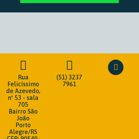
Rua
(51) 3237
Felicíssimo
7961
de Azevedo,
nº 53 - sala
705
Bairro São
João
Porto
Alegre/RS
CEP: 90540-