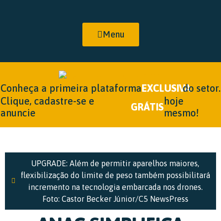
Menu
Conheça a primeira plataforma
EXCLUSIVA
do setor.
Clique, cadastre-se e
hoje
GRÁTIS
anuncie
mesmo!
UPGRADE: Além de permitir aparelhos maiores,
flexibilização do limite de peso também possibilitará
incremento na tecnologia embarcada nos drones.
Foto: Castor Becker Júnior/C5 NewsPress