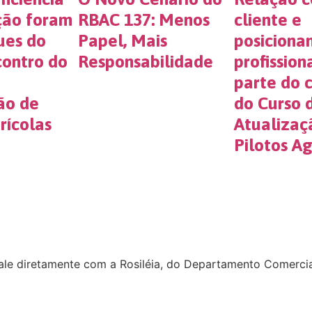
ção foram
RBAC 137: Menos
cliente e
ues do
Papel, Mais
posiciona
contro do
Responsabilidade
profissio
parte do c
ão de
do Curso 
rícolas
Atualizaç
Pilotos Ag
ale diretamente com a Rosiléia, do Departamento Comercia