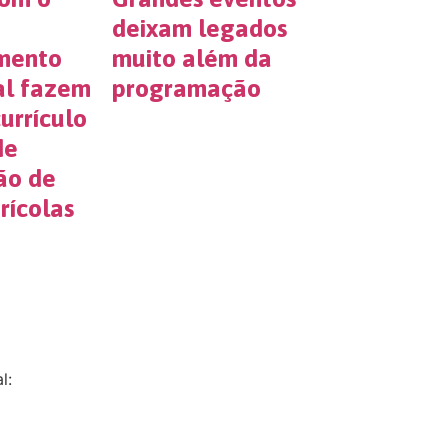
deixam legados
mento
muito além da
nal fazem
programação
urrículo
de
ão de
rícolas
l: