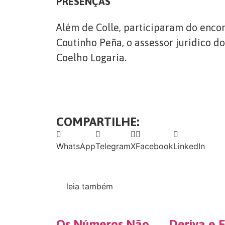
PRESENÇAS
Além de Colle, participaram do encon
Coutinho Peña, o assessor jurídico d
Coelho Logaria.
COMPARTILHE:
WhatsApp
Telegram
X
Facebook
LinkedIn
leia também
Os Números Não
Deriva e E