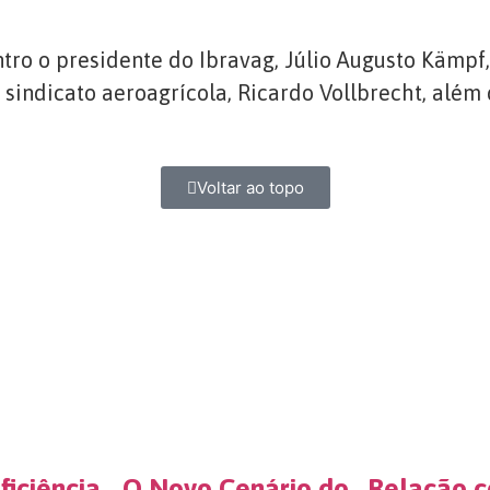
tro o presidente do Ibravag, Júlio Augusto Kämpf
o sindicato aeroagrícola, Ricardo Vollbrecht, além
Voltar ao topo
ficiência
O Novo Cenário do
Relação 