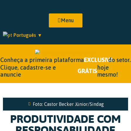
Menu
Português
▼
Conheça a primeira plataforma
EXCLUSIVA
do setor.
Clique, cadastre-se e
hoje
GRÁTIS
anuncie
mesmo!
Foto: Castor Becker Júnior/Sindag
PRODUTIVIDADE COM
RESPONSABILIDADE