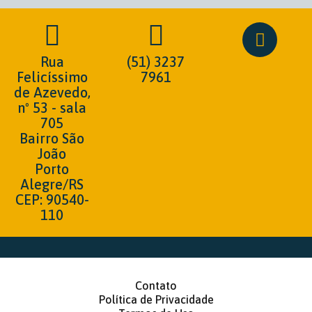
Rua
(51) 3237
Felicíssimo
7961
de Azevedo,
nº 53 - sala
705
Bairro São
João
Porto
Alegre/RS
CEP: 90540-
110
Contato
Política de Privacidade