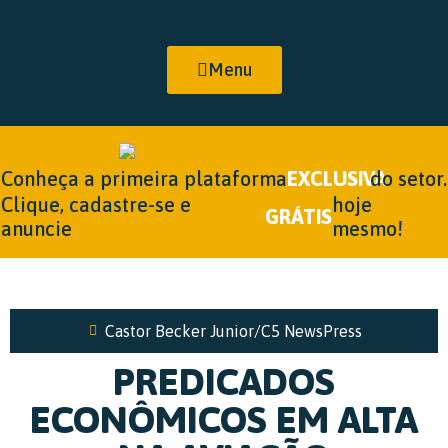
Menu
Conheça a primeira plataforma
EXCLUSIVA
do setor.
Clique, cadastre-se e
hoje
GRÁTIS
anuncie
mesmo!
Castor Becker Junior/C5 NewsPress
PREDICADOS
ECONÔMICOS EM ALTA