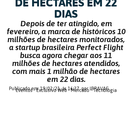
DE HECTARES EM 22
DIAS
Depois de ter atingido, em
fevereiro, a marca de históricos 10
milhões de hectares monitorados,
a startup brasileira Perfect Flight
busca agora chegar aos 11
milhões de hectares atendidos,
com mais 1 milhão de hectares
em 22 dias.
Publicado em: 19/02/21,
às 16:37,
por IBRAVAG
Eventos
•
Exclusivo Web
•
Mercado
•
Tecnologia