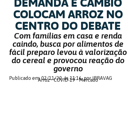
DEMANDA E CÂMBIO
COLOCAM ARROZ NO
CENTRO DO DEBATE
Com famílias em casa e renda
caindo, busca por alimentos de
fácil preparo levou à valorização
do cereal e provocou reação do
governo
Publicado em: 02/11/20,
às 11:16,
por IBRAVAG
Arroz
•
COVID-19
•
Mercado