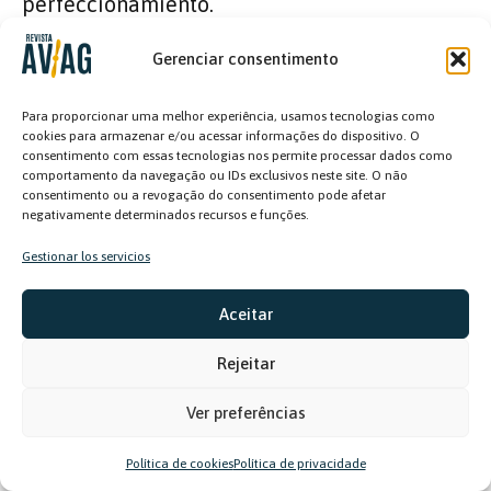
perfeccionamiento.
Gerenciar consentimento
Para el gestor, a la hora de contratar, los
pilotos deben saber más que solo volar y
Para proporcionar uma melhor experiência, usamos tecnologias como
cookies para armazenar e/ou acessar informações do dispositivo. O
aplicar. Además de pilotar con seguridad,
consentimento com essas tecnologias nos permite processar dados como
compromiso y responsabilidad, una buena
comportamento da navegação ou IDs exclusivos neste site. O não
consentimento ou a revogação do consentimento pode afetar
relación y buena comunicación son
negativamente determinados recursos e funções.
cualidades que busca el empresario. Severo
Gestionar los servicios
explica: “a diferencia de un piloto comercial,
que está aislado en una cabina, los
Aceitar
comandantes de aeronaves agrícolas son el
Rejeitar
reflejo de la empresa, ya que necesitan
tratar con el agricultor, con agrónomos y
Ver preferências
técnicos agrícolas”.
Política de cookies
Política de privacidade