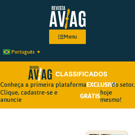
Menu
Português
▼
Conheça a primeira plataforma
EXCLUSIVA
do setor.
Clique, cadastre-se e
hoje
GRÁTIS
anuncie
mesmo!