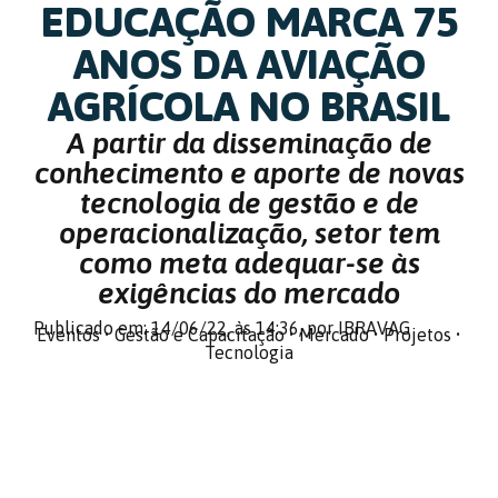
EDUCAÇÃO MARCA 75
ANOS DA AVIAÇÃO
AGRÍCOLA NO BRASIL
A partir da disseminação de
conhecimento e aporte de novas
tecnologia de gestão e de
operacionalização, setor tem
como meta adequar-se às
exigências do mercado
Publicado em: 14/06/22,
às 14:36,
por IBRAVAG
Eventos
•
Gestão e Capacitação
•
Mercado
•
Projetos
•
Tecnologia