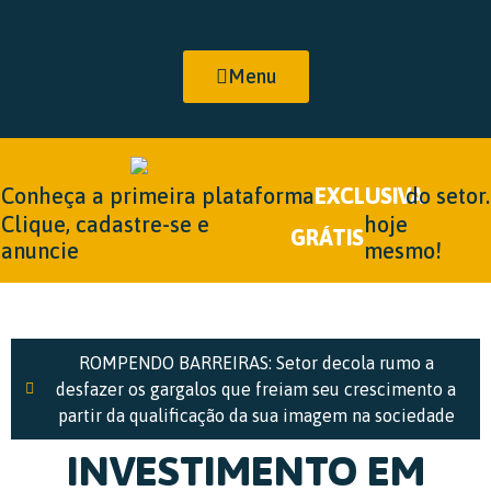
Menu
Conheça a primeira plataforma
EXCLUSIVA
do setor.
Clique, cadastre-se e
hoje
GRÁTIS
anuncie
mesmo!
ROMPENDO BARREIRAS: Setor decola rumo a
desfazer os gargalos que freiam seu crescimento a
partir da qualificação da sua imagem na sociedade
INVESTIMENTO EM