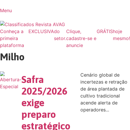
Ir
para
Menu
o
conteúdo
Conheça a
EXCLUSIVA
do
Clique,
GRÁTIS
hoje
primeira
setor.
cadastre-se e
mesmo!
plataforma
anuncie
Milho
Cenário global de
Safra
incertezas e retração
2025/2026
de área plantada de
cultivo tradicional
exige
acende alerta de
operadores...
preparo
estratégico