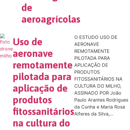
de
aeroagrícolas
O ESTUDO USO DE
Uso de
AERONAVE
aeronave
REMOTAMENTE
PILOTADA PARA
remotamente
APLICAÇÃO DE
PRODUTOS
pilotada para
FITOSSANITÁRIOS NA
aplicação de
CULTURA DO MILHO,
ASSINADO POR João
produtos
Paulo Arantes Rodrigues
da Cunha e Maria Rosa
fitossanitários
Alferes da Silva,...
na cultura do