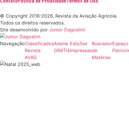
Contato
Política de Privacidade
Termos de Uso
©
Copyright 2018-2026, Revista da Aviação Agrícola.
Todos os direitos reservados.
Site desenvolvido por
Junior Dagostim
Navegação
Classificados
Assine
Edições
Buscador
Espaço
Revista
GRÁTIS
Impressas
de
Patroci
AVAG
Matérias