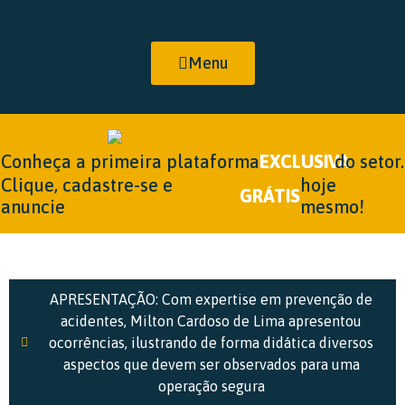
Menu
Conheça a primeira plataforma
EXCLUSIVA
do setor.
Clique, cadastre-se e
hoje
GRÁTIS
anuncie
mesmo!
APRESENTAÇÃO: Com expertise em prevenção de
acidentes, Milton Cardoso de Lima apresentou
ocorrências, ilustrando de forma didática diversos
aspectos que devem ser observados para uma
operação segura