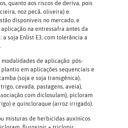
, quanto aos riscos de deriva, pois
ieira, noz pecã, oliveira) e
estão disponíveis no mercado, e
aplicação na entressafra antes da
a soja Enlist E3, com tolerância a
.
 modalidades de aplicação: pós-
 plantio em aplicações sequenciais e
icamba (soja e soja transgênica),
 trigo, cevada, pastagens, aveia),
 associação com diclosulam), picloram
trigo) e quincloraque (arroz irrigado).
u misturas de herbicidas auxínicos
loram, fluroxipir + triclopir,