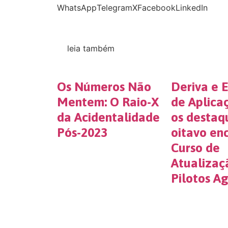
WhatsApp
Telegram
X
Facebook
LinkedIn
leia também
Os Números Não
Deriva e E
Mentem: O Raio-X
de Aplica
da Acidentalidade
os destaq
Pós-2023
oitavo en
Curso de
Atualizaç
Pilotos Ag