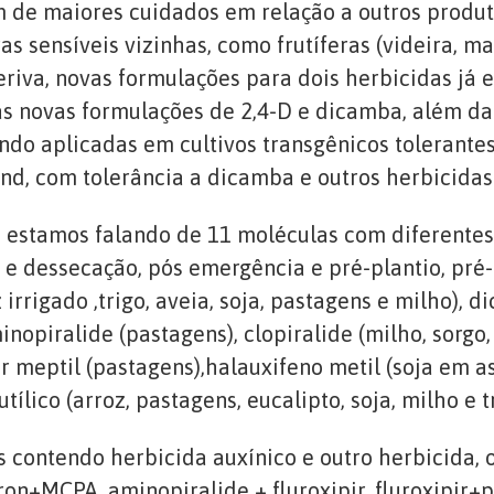
de maiores cuidados em relação a outros produtos
s sensíveis vizinhas, como frutíferas (videira, mac
deriva, novas formulações para dois herbicidas já 
s novas formulações de 2,4-D e dicamba, além da 
o aplicadas em cultivos transgênicos tolerantes: 
end, com tolerância a dicamba e outros herbicidas
estamos falando de 11 moléculas com diferentes
e dessecação, pós emergência e pré-plantio, pré-
irrigado ,trigo, aveia, soja, pastagens e milho), d
inopiralide (pastagens), clopiralide (milho, sorgo,
ipir meptil (pastagens),halauxifeno metil (soja em
utílico (arroz, pastagens, eucalipto, soja, milho e 
ontendo herbicida auxínico e outro herbicida, o
on+MCPA, aminopiralide + fluroxipir, fluroxipir+pic