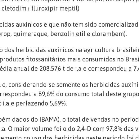
, cletodim+ fluroxipir meptil)
idas auxínicos e que não tem sido comercializado
rop, quimeraque, benzolin etil e clorambem).
dos herbicidas auxínicos na agricultura brasilei
rodutos fitossanitários mais consumidos no Bras
dia anual de 208.576 t de i.a e correspondeu a 7,
e, considerando-se somente os herbicidas auxíni
correspondeu a 89,6% do consumo total deste grup
i.a e perfazendo 5,69%.
m dados do IBAMA), o total de vendas no período
.i.a. O maior volume foi o do 2,4-D com 97,8% das
cremento no uso dos herbicidas neste período foi 