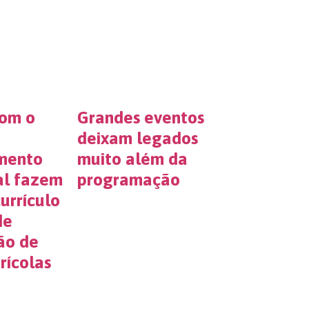
com o
Grandes eventos
deixam legados
mento
muito além da
nal fazem
programação
urrículo
de
ão de
rícolas