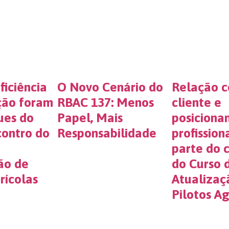
ficiência
O Novo Cenário do
Relação 
ção foram
RBAC 137: Menos
cliente e
ues do
Papel, Mais
posiciona
contro do
Responsabilidade
profissio
parte do c
ão de
do Curso 
rícolas
Atualizaç
Pilotos Ag