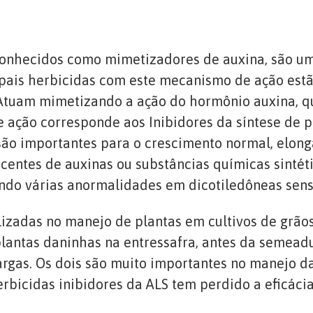
nhecidos como mimetizadores de auxina, são um
cipais herbicidas com este mecanismo de ação estão
. Atuam mimetizando a ação do hormônio auxina, q
ção corresponde aos Inibidores da síntese de pa
ão importantes para o crescimento normal, elonga
escentes de auxinas ou substâncias químicas sinté
do várias anormalidades em dicotiledôneas sensí
adas no manejo de plantas em cultivos de grãos
plantas daninhas na entressafra, antes da semead
largas. Os dois são muito importantes no manejo da
erbicidas inibidores da ALS tem perdido a eficácia