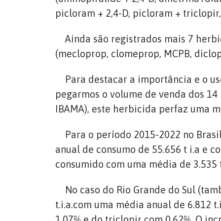
picloram + 2,4-D, picloram + triclopir
Ainda são registrados mais 7 herbic
(mecloprop, clomeprop, MCPB, diclop
Para destacar a importância e o uso 
pegarmos o volume de venda dos 14 p
IBAMA), este herbicida perfaz uma mé
Para o período 2015-2022 no Brasil 
anual de consumo de 55.656 t i.a e 
consumido com uma média de 3.535 t 
No caso do Rio Grande do Sul (també
t.i.a.com uma média anual de 6.812 t
1,07% e do triclopir com 0,62%. O in