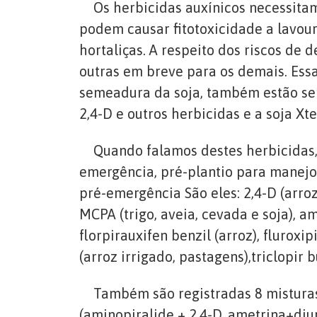
Os herbicidas auxínicos necessitam 
podem causar fitotoxicidade a lavoura
hortaliças. A respeito dos riscos de 
outras em breve para os demais. Essa
semeadura da soja, também estão send
2,4-D e outros herbicidas e a soja Xt
Quando falamos destes herbicidas, 
emergência, pré-plantio para manejo 
pré-emergência São eles: 2,4-D (arroz 
MCPA (trigo, aveia, cevada e soja), am
florpirauxifen benzil (arroz), flurox
(arroz irrigado, pastagens),triclopir b
Também são registradas 8 misturas c
(aminopiralide + 2,4-D, ametrina+diur