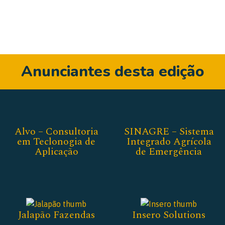
Anunciantes desta edição
Alvo – Consultoria
SINAGRE – Sistema
em Teclonogia de
Integrado Agrícola
Aplicação
de Emergência
Jalapão Fazendas
Insero Solutions