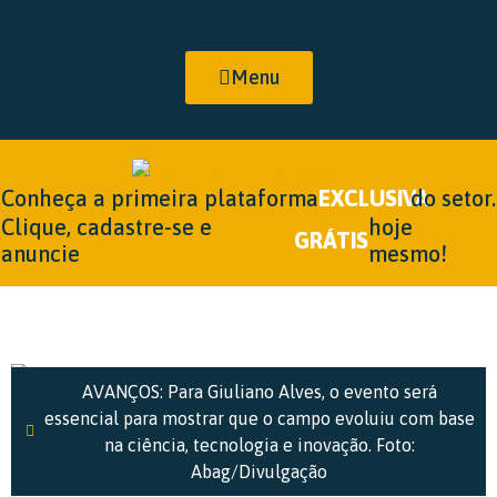
Menu
Conheça a primeira plataforma
EXCLUSIVA
do setor.
Clique, cadastre-se e
hoje
GRÁTIS
anuncie
mesmo!
AVANÇOS: Para Giuliano Alves, o evento será
essencial para mostrar que o campo evoluiu com base
na ciência, tecnologia e inovação. Foto:
Abag/Divulgação