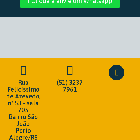
Clique e envie um Whatsapp
Rua
(51) 3237
Felicíssimo
7961
de Azevedo,
nº 53 - sala
705
Bairro São
João
Porto
Alegre/RS