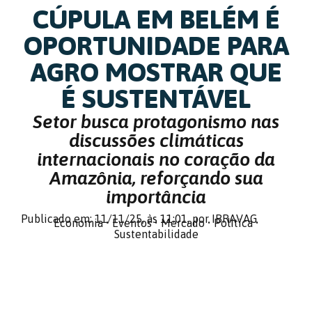
CÚPULA EM BELÉM É
OPORTUNIDADE PARA
AGRO MOSTRAR QUE
É SUSTENTÁVEL
Setor busca protagonismo nas
discussões climáticas
internacionais no coração da
Amazônia, reforçando sua
importância
Publicado em: 11/11/25,
às 11:01,
por IBRAVAG
Economia
•
Eventos
•
Mercado
•
Política
•
Sustentabilidade